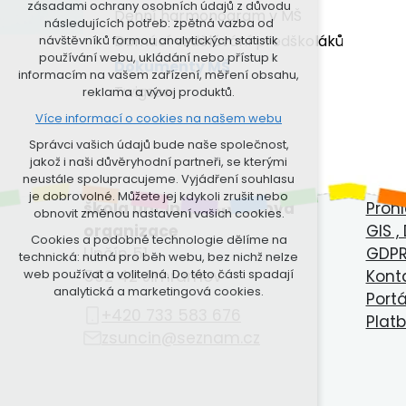
zásadami ochrany osobních údajů z důvodu
nutná pro provozování webu
Denní harmonogram v MŠ
následujících potřeb: zpětná vazba od
udržení kontextu stránek (session):
Domácí vzdělávání předškoláků
návštěvníků formou analytických statistik
případná přihlášení, volby jazyka, apod.
používání webu, ukládání nebo přístup k
Dokumenty MŠ
informacím na vašem zařízení, měření obsahu,
Volitelná cookies
Twigsee
reklama a vývoj produktů.
analytická pro anonymizované
Více informací o cookies na našem webu
vyhodnocení návštěvnosti
marketingová cookies (Google, Seznam,
Správci vašich údajů bude naše společnost,
Facebook)
jakož i naši důvěryhodní partneři, se kterými
neustále spolupracujeme. Vyjádření souhlasu
Základní škola a Mateřská
Proj
Více informací o cookies na našem webu
je dobrovolné. Můžete jej kdykoli zrušit nebo
škola Unčín, příspěvková
Prohl
obnovit změnou nastavení vašich cookies.
PŘIJMOUT VŠECHNY COOKIES
organizace
GIS ,
Cookies a podobné technologie dělíme na
Unčín 51
GDP
technická: nutná pro běh webu, bez nichž nelze
ODMÍTNOUT VOLITELNÁ
592 42 Jimramov
Kont
web používat a volitelná. Do této části spadají
analytická a marketingová cookies.
Port
+420 733 583 676
Plat
zsuncin@seznam.cz