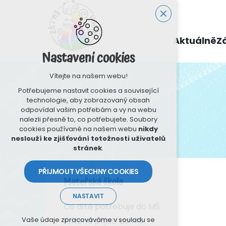
Aktuálně
Z
Nastavení cookies
Vítejte na našem webu!
Potřebujeme nastavit cookies a související
technologie, aby zobrazovaný obsah
odpovídal vašim potřebám a vy na webu
nalezli přesně to, co potřebujete. Soubory
cookies používané na našem webu
nikdy
neslouží ke zjišťování totožnosti uživatelů
stránek
.
PŘIJMOUT VŠECHNY COOKIES
Mateřská škola
NASTAVIT
Co dítě potřebuje do MŠ
Technická cookies
Kritéria přijetí do MŠ
Vaše údaje zpracováváme v souladu se