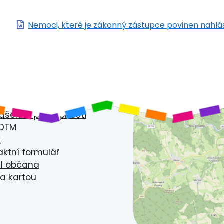
Nemoci, které je zákonný zástupce povinen nahlás
ekty a dotace
ášení o přístupnosti
 DTM
R
aktní formulář
ál občana
ba kartou