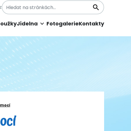
z
roužky
Jídelna
Fotogalerie
Kontakty
emocí
ocí