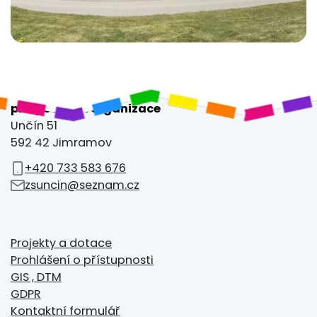
Základní škola a Mateřská škola Unčín,
příspěvková organizace
Unčín 51
592 42 Jimramov
+420 733 583 676
zsuncin@seznam.cz
Projekty a dotace
Prohlášení o přístupnosti
GIS , DTM
GDPR
Kontaktní formulář