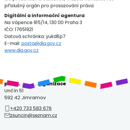
příslušný orgán pro prosazování práva:
Digitální a informační agentura
Na Vápence 915/14, 130 00 Praha 3
IČO: 17651921
Datová schránka: yukd8p7
E-mail:
posta@dia.gov.cz
www.dia.gov.cz
Základní škola a Mateřská škola Unčín,
příspěvková organizace
Unčín 51
592 42 Jimramov
+420 733 583 676
zsuncin@seznam.cz