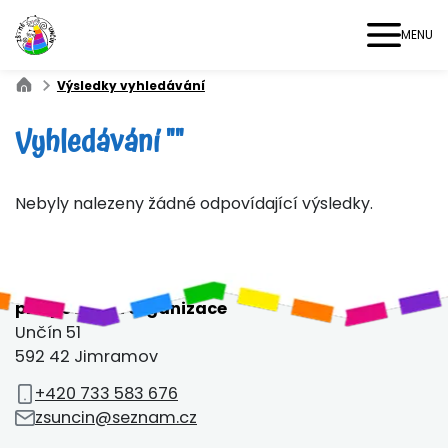
MENU
Výsledky vyhledávání
Vyhledávání ""
Nebyly nalezeny žádné odpovídající výsledky.
Základní škola a Mateřská škola Unčín,
příspěvková organizace
Unčín 51
592 42 Jimramov
+420 733 583 676
zsuncin@seznam.cz