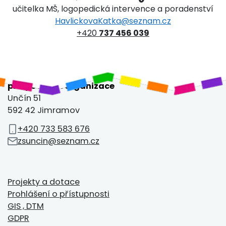
učitelka MŠ, logopedická intervence a poradenství
HavlickovaKatka@seznam.cz
+420
737 456 039
Základní škola a Mateřská škola Unčín,
příspěvková organizace
Unčín 51
592 42 Jimramov
+420 733 583 676
zsuncin@seznam.cz
Projekty a dotace
Prohlášení o přístupnosti
GIS , DTM
GDPR